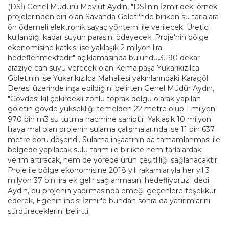
(DSİ) Genel Müdürü Mevlüt Aydın, "DSİ'nin İzmir'deki örnek
projelerinden biri olan Savanda Göleti'nde biriken su tarlalara
ön ödemeli elektronik sayaç yöntemi ile verilecek. Üretici
kullandığı kadar suyun parasını ödeyecek. Proje'nin bölge
ekonomisine katkısı ise yaklaşık 2 milyon lira
hedeflenmektedir" açıklamasında bulundu.3.190 dekar
araziye can suyu verecek olan Kemalpaşa Yukarıkızılca
Göletinin ise Yukarıkızılca Mahallesi yakınlarındaki Karagöl
Deresi üzerinde inşa edildiğini belirten Genel Müdür Aydın,
"Gövdesi kil çekirdekli zonlu toprak dolgu olarak yapılan
göletin gövde yüksekliği temelden 22 metre olup 1 milyon
970 bin m3 su tutma hacmine sahiptir. Yaklaşık 10 milyon
liraya mal olan projenin sulama çalışmalarında ise 11 bin 637
metre boru döşendi. Sulama inşaatının da tamamlanması ile
bölgede yapılacak sulu tarım ile birlikte hem tarlalardaki
verim artıracak, hem de yörede ürün çeşitliliği sağlanacaktır.
Proje ile bölge ekonomisine 2018 yılı rakamlarıyla her yıl 3
milyon 37 bin lira ek gelir sağlanmasını hedefliyoruz" dedi.
Aydın, bu projenin yapılmasında emeği geçenlere teşekkür
ederek, Egenin incisi İzmir'e bundan sonra da yatırımlarını
sürdüreceklerini belirtti.