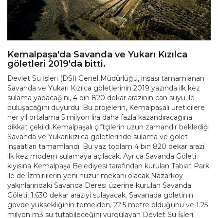
Kemalpaşa'da Savanda ve Yukarı Kızılca
göletleri 2019'da bitti.
Devlet Su İşleri (DSİ) Genel Müdürlüğü, inşası tamamlanan
Savanda ve Yukarı Kızılca göletlerinin 2019 yazında ilk kez
sulama yapacağını, 4 bin 820 dekar arazinin can suyu ile
buluşacağını duyurdu. Bu projelerin, Kemalpaşalı üreticilere
her yıl ortalama 5 milyon lira daha fazla kazandıracağına
dikkat çekildi.Kemalpaşalı çiftçilerin uzun zamandır beklediği
Savanda ve Yukarıkızılca göletlerinde sulama ve gölet
inşaatları tamamlandı. Bu yaz toplam 4 bin 820 dekar arazi
ilk kez modern sulamaya açılacak. Ayrıca Savanda Göleti
kıyısına Kemalpaşa Belediyesi tarafından kurulan Tabiat Park
ile de İzmirlilerin yeni huzur mekanı olacak.Nazarköy
yakınlarındaki Savanda Deresi üzerine kurulan Savanda
Göleti, 1.630 dekar araziyi sulayacak. Savanada göletinin
gövde yüksekliğinin temelden, 22.5 metre olduğunu ve 1.25
milyon m3 su tutabileceğini vurgulayan Devlet Su İşleri