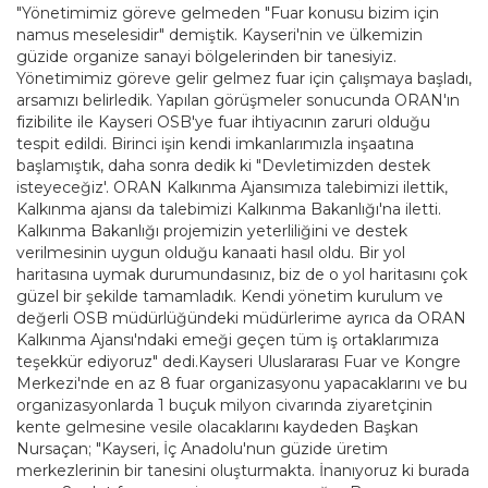
"Yönetimimiz göreve gelmeden "Fuar konusu bizim için
namus meselesidir" demiştik. Kayseri'nin ve ülkemizin
güzide organize sanayi bölgelerinden bir tanesiyiz.
Yönetimimiz göreve gelir gelmez fuar için çalışmaya başladı,
arsamızı belirledik. Yapılan görüşmeler sonucunda ORAN'ın
fizibilite ile Kayseri OSB'ye fuar ihtiyacının zaruri olduğu
tespit edildi. Birinci işin kendi imkanlarımızla inşaatına
başlamıştık, daha sonra dedik ki "Devletimizden destek
isteyeceğiz'. ORAN Kalkınma Ajansımıza talebimizi ilettik,
Kalkınma ajansı da talebimizi Kalkınma Bakanlığı'na iletti.
Kalkınma Bakanlığı projemizin yeterliliğini ve destek
verilmesinin uygun olduğu kanaati hasıl oldu. Bir yol
haritasına uymak durumundasınız, biz de o yol haritasını çok
güzel bir şekilde tamamladık. Kendi yönetim kurulum ve
değerli OSB müdürlüğündeki müdürlerime ayrıca da ORAN
Kalkınma Ajansı'ndaki emeği geçen tüm iş ortaklarımıza
teşekkür ediyoruz" dedi.Kayseri Uluslararası Fuar ve Kongre
Merkezi'nde en az 8 fuar organizasyonu yapacaklarını ve bu
organizasyonlarda 1 buçuk milyon civarında ziyaretçinin
kente gelmesine vesile olacaklarını kaydeden Başkan
Nursaçan; "Kayseri, İç Anadolu'nun güzide üretim
merkezlerinin bir tanesini oluşturmakta. İnanıyoruz ki burada