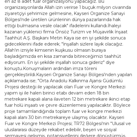
en az 8 adet fuar organizasyonu yapacağız. Bu
organizasyonlarda Allah izin verirse 1 buçuk milyon civarında
ziyaretçiyi şehrimize gelmesine, Kayseri Organize Sanayi
Bölgesi'nde üretilen ürünlerinin dünya pazarlarında hak
ettiği bulmasına vesile olacak" ifadelerini kullandı.İhaleyi
kazanan yüklenici firma Önsöz Turizm ve Müşavirlik İnşaat
Taahhüt A.Ş. Başkanı Metin Kaya ise en iyi şekilde sonuca
gideceklerini ifade ederek; "İnşallah sizlere layık olacağız.
Allah'ın izniyle kimsenin kuşkusu olmasın buraya
başladığımızda en kısa zamanda bitireceğimizi taahhüt
ediyorum. En iyi şekilde inşallah sonuca gideriz" diye
konuştu.Konuşmaların ardından imza töreni
gerçekleştirildi.Kayseri Organize Sanayi Bölgesi'nden yapılan
açıklamada ise; "Orta Anadolu Kalkınma Ajansı Güdümlü
Projesi desteği ile yapılacak olan Fuar ve Kongre Merkezi
yapım işi ile halen birinci etabı devam eden 18 bin
metrekare kapalı alana ilaveten 12 bin metrekare ikinci etap
fuar holü inşaatı ve çevre düzenlemesi yapılacaktır. Böylece
proje tamamlandığında toplam fuar ve kongre merkezi
kapalı alanı 30 bin metrekareye ulaşmış olacaktır. Kayseri
Fuar ve Kongre Merkezi Projesi; TR72 Bölgesi'nin "Ulusal ve
uluslararası düzeyde rekabet edebilir, beşeri ve sosyal
sermayesi gelişmiş, potansiyellerini değere dönüştürmüş,