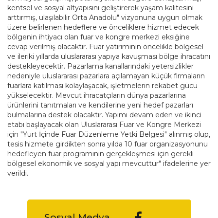
kentsel ve sosyal altyapısını geliştirerek yaşam kalitesini
arttırmış, ulaşılabilir Orta Anadolu" vizyonuna uygun olmak
üzere belirlenen hedeflere ve önceliklere hizmet edecek
bölgenin ihtiyacı olan fuar ve kongre merkezi eksiğine
cevap verilmiş olacaktır. Fuar yatırımının öncelikle bölgesel
ve ileriki yıllarda uluslararası yapıya kavuşması bölge ihracatını
destekleyecektir. Pazarlama kanallarındaki yetersizlikler
nedeniyle uluslararası pazarlara açılamayan küçük firmaların
fuarlara katılması kolaylaşacak, işletmelerin rekabet gücü
yükselecektir. Mevcut ihracatçıların dünya pazarlarına
ürünlerini tanıtmaları ve kendilerine yeni hedef pazarları
bulmalarına destek olacaktır. Yapımı devam eden ve ikinci
etabı başlayacak olan Uluslararası Fuar ve Kongre Merkezi
için "Yurt İçinde Fuar Düzenleme Yetki Belgesi" alınmış olup,
tesis hizmete girdikten sonra yılda 10 fuar organizasyonunu
hedefleyen fuar programının gerçekleşmesi için gerekli
bölgesel ekonomik ve sosyal yapı mevcuttur" ifadelerine yer
verildi.
Sosyal Medya