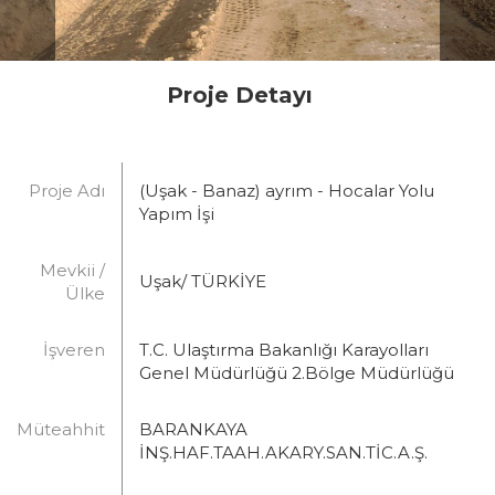
Proje Detayı
Proje Adı
(Uşak - Banaz) ayrım - Hocalar Yolu
Yapım İşi
Mevkii /
Uşak/ TÜRKİYE
Ülke
İşveren
T.C. Ulaştırma Bakanlığı Karayolları
Genel Müdürlüğü 2.Bölge Müdürlüğü
Müteahhit
BARANKAYA
İNŞ.HAF.TAAH.AKARY.SAN.TİC.A.Ş.