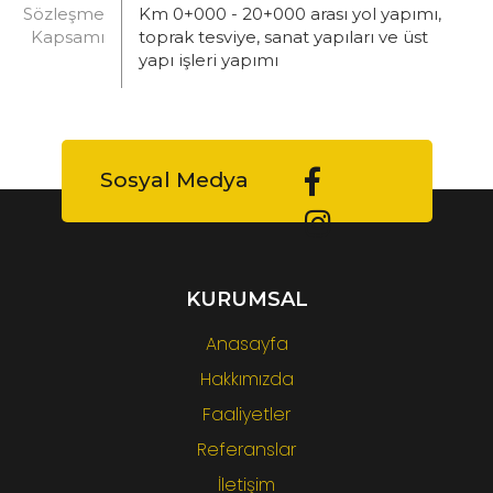
Sözleşme
Km 0+000 - 20+000 arası yol yapımı,
Kapsamı
toprak tesviye, sanat yapıları ve üst
yapı işleri yapımı
Sosyal Medya
KURUMSAL
Anasayfa
Hakkımızda
Faaliyetler
Referanslar
İletişim