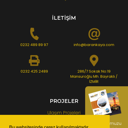
İLETİŞİM
0232 489 89 97
info@barankaya.com
0232 425 2489
286/7 Sokak No:19
Mansuroğlu Mh. Bayraklı /
İZMİR
PROJELER
Ulaşım Projeleri
Üst Yapı Projeleri
Kataloğumuzu
Bu websitesinde çerez kullanılmaktadır.