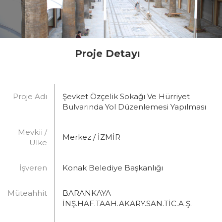
Proje Detayı
Proje Adı
Şevket Özçelik Sokağı Ve Hürriyet
Bulvarında Yol Düzenlemesi Yapılması
Mevkii /
Merkez / İZMİR
Ülke
İşveren
Konak Belediye Başkanlığı
Müteahhit
BARANKAYA
İNŞ.HAF.TAAH.AKARY.SAN.TİC.A.Ş.