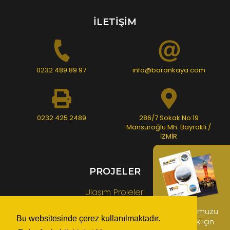
İLETİŞİM
0232 489 89 97
info@barankaya.com
0232 425 2489
286/7 Sokak No:19
Mansuroğlu Mh. Bayraklı /
İZMİR
PROJELER
Ulaşım Projeleri
Üst Yapı Projeleri
Kataloğumuzu
Bu websitesinde çerez kullanılmaktadır.
indirmek için
Rekreasyon Alanı ve Anfi Tiyatro Projeleri