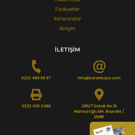
Faaliyetler
Referanslar
İletişim
İLETİŞİM
0232 489 89 97
info@barankaya.com
0232 425 2489
286/7 Sokak No:19
Mansuroğlu Mh. Bayraklı /
İZMİR