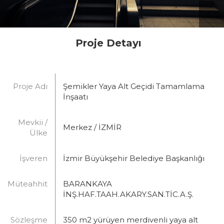
Proje Detayı
Proje Adı
Şemikler Yaya Alt Geçidi Tamamlama
İnşaatı
Mevkii /
Merkez / İZMİR
Ülke
İşveren
İzmir Büyükşehir Belediye Başkanlığı
Müteahhit
BARANKAYA
İNŞ.HAF.TAAH.AKARY.SAN.TİC.A.Ş.
Sözleşme
350 m2 yürüyen merdivenli yaya alt