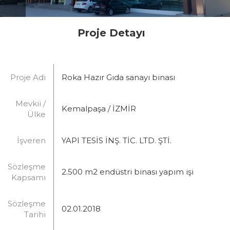
Proje Detayı
Proje Adı
Roka Hazır Gıda sanayı binası
Mevkii /
Kemalpaşa / İZMİR
Ülke
İşveren
YAPI TESİS İNŞ. TİC. LTD. ŞTİ.
Sözleşme
2.500 m2 endüstri binası yapım işi
Kapsamı
Sözleşme
02.01.2018
Tarihi