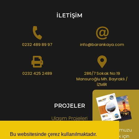
İLETİŞİM
0232 489 89 97
info@barankaya.com
0232 425 2489
286/7 Sokak No:19
Mansuroğlu Mh. Bayraklı /
İZMİR
PROJELER
Ulaşım Projeleri
Üst Yapı Projeleri
Kataloğumuzu
Bu websitesinde çerez kullanılmaktadır.
indirmek için
Rekreasyon Alanı ve Anfi Tiyatro Projeleri