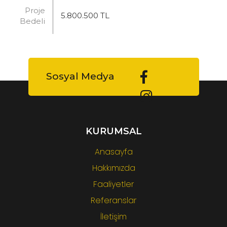
Proje
5.800.500 TL
Bedeli
Sosyal Medya
KURUMSAL
Anasayfa
Hakkımızda
Faaliyetler
Referanslar
İletişim