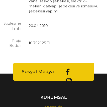
kanalizasyon şebekesi, elektrik –
mekanik altyapı şebekesi ve içmesuyu
şebekesi yapımı
Sözleşme
20.04.2010
Tarihi
Proje
10.752.125 TL
Bedeli
Sosyal Medya
KURUMSAL