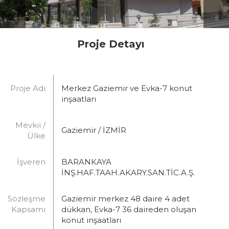
Proje Detayı
Proje Adı
Merkez Gaziemir ve Evka-7 konut
inşaatları
Mevkii /
Gaziemir / İZMİR
Ülke
İşveren
BARANKAYA
İNŞ.HAF.TAAH.AKARY.SAN.TİC.A.Ş.
Sözleşme
Gaziemir merkez 48 daire 4 adet
Kapsamı
dükkan, Evka-7 36 daireden oluşan
konut inşaatları