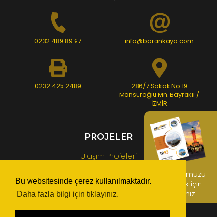
0232 489 89 97
info@barankaya.com
0232 425 2489
286/7 Sokak No:19
Mansuroğlu Mh. Bayraklı /
İZMİR
PROJELER
Ulaşım Projeleri
Üst Yapı Projeleri
Kataloğumuzu
Bu websitesinde çerez kullanılmaktadır.
indirmek için
Rekreasyon Alanı ve Anfi Tiyatro Projeleri
tıklayınız
Daha fazla bilgi için tıklayınız.
Endüstriyel Projeler
Kişisel Verilerin Korunması