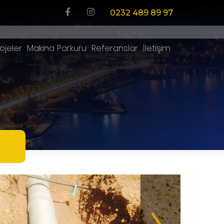
0232 489 89 97
ojeler
Makina Parkuru
Referanslar
İletişim