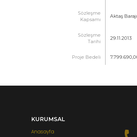
Sözleşme
Aktaş Baraj
Kapsamı
Sözleşme
29.11.2013
Tarihi
Proje Bedeli
7.799.690,0
KURUMSAL
Anasayfa