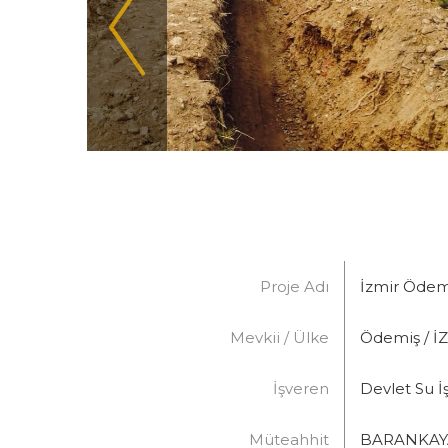
Proje Adı
İzmir Ödem
Mevkii / Ülke
Ödemiş / İ
İşveren
Devlet Su İ
Müteahhit
BARANKAYA