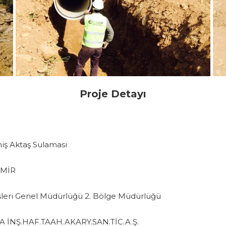
Proje Detayı
iş Aktaş Sulaması
ZMİR
şleri Genel Müdürlüğü 2. Bölge Müdürlüğü
 İNŞ.HAF.TAAH.AKARY.SAN.TİC.A.Ş.