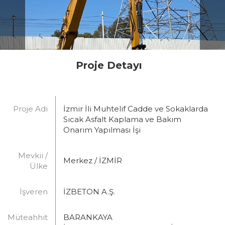
Proje Detayı
Proje Adı
İzmir İli Muhtelif Cadde ve Sokaklarda
Sıcak Asfalt Kaplama ve Bakım
Onarım Yapılması İşi
Mevkii /
Merkez / İZMİR
Ülke
İşveren
İZBETON A.Ş.
Müteahhit
BARANKAYA