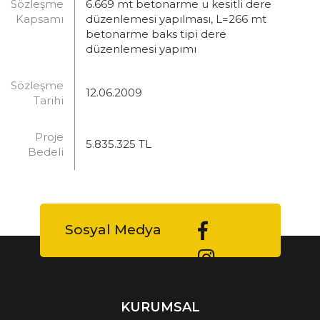
Sözleşme
6.669 mt betonarme u kesitli dere
Kapsamı
düzenlemesi yapılması, L=266 mt
betonarme baks tipi dere
düzenlemesi yapımı
Sözleşme
12.06.2009
Tarihi
Proje
5.835.325 TL
Bedeli
Sosyal Medya
KURUMSAL