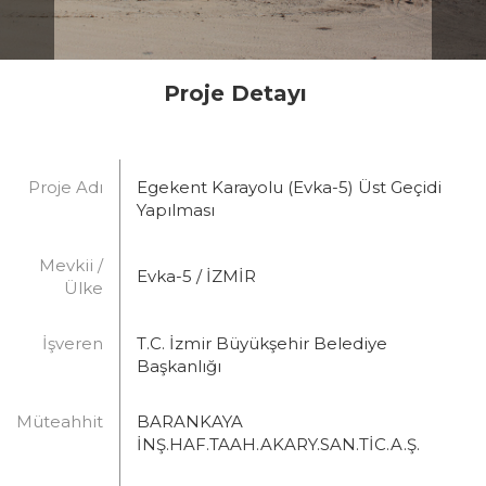
Proje Detayı
Proje Adı
Egekent Karayolu (Evka-5) Üst Geçidi
Yapılması
Mevkii /
Evka-5 / İZMİR
Ülke
İşveren
T.C. İzmir Büyükşehir Belediye
Başkanlığı
Müteahhit
BARANKAYA
İNŞ.HAF.TAAH.AKARY.SAN.TİC.A.Ş.