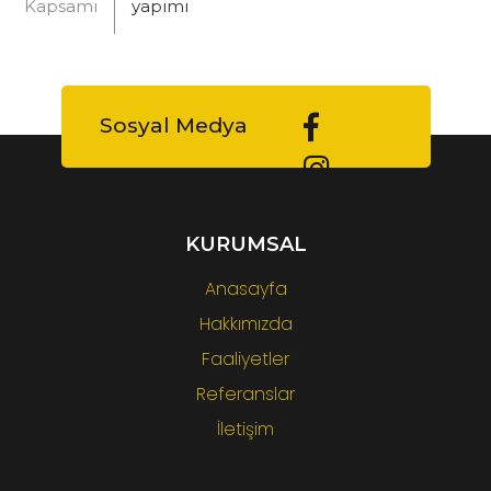
Kapsamı
yapımı
Sosyal Medya
KURUMSAL
Anasayfa
Hakkımızda
Faaliyetler
Referanslar
İletişim