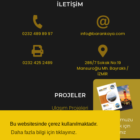
İLETİŞİM
0232 489 89 97
info@barankaya.com
0232 425 2489
286/7 Sokak No:19
Mansuroğlu Mh. Bayraklı /
İZMİR
PROJELER
Ulaşım Projeleri
Üst Yapı Projeleri
Kataloğumuzu
Bu websitesinde çerez kullanılmaktadır.
indirmek için
Rekreasyon Alanı ve Anfi Tiyatro Projeleri
tıklayınız
Daha fazla bilgi için tıklayınız.
Endüstriyel Projeler