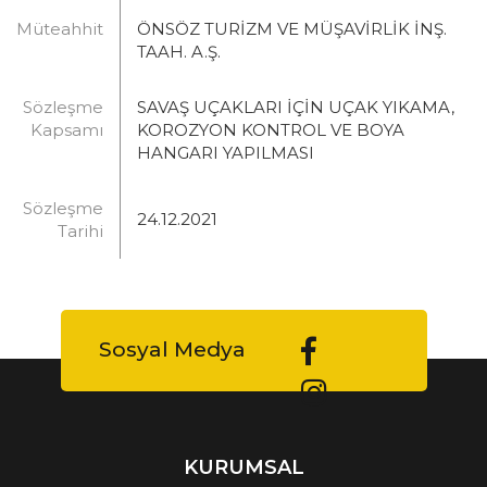
Müteahhit
ÖNSÖZ TURİZM VE MÜŞAVİRLİK İNŞ.
TAAH. A.Ş.
Sözleşme
SAVAŞ UÇAKLARI İÇİN UÇAK YIKAMA,
Kapsamı
KOROZYON KONTROL VE BOYA
HANGARI YAPILMASI
Sözleşme
24.12.2021
Tarihi
Sosyal Medya
KURUMSAL